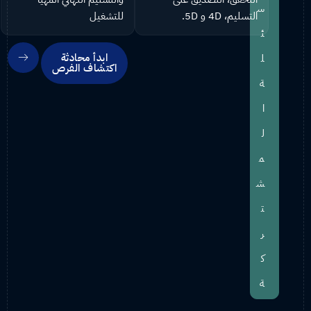
ر
س
التسليم، 4D و 5D.
للتشغيل
ق
ئ
م
ابدأ محادثة
ل
اكتشاف الفرص
ي
ة
ي
ا
ت
ل
و
م
ا
ش
ف
ت
ق
ر
م
ك
ع
ة
د