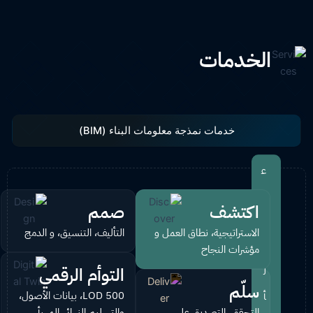
الخدمات
خدمات نمذجة معلومات البناء (BIM)
ع
ر
اكتشف
صمم
ي
ض
الاستراتيجية، نطاق العمل و
التأليف، التنسيق، و الدمج
ق
ا
مؤشرات النجاح
ي
التوأم الرقمي
ل
ن
سلّم
LOD 500، بيانات الأصول،
أ
التحقق، التصديق على
والتسليم النهائي المهيأ