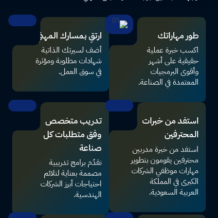
طور مهاراتك
ارتقِ بمسارك المهني
اكسب خبرة عملية
أضف لسيرتك الذاتية
حقيقية على أشهر
شهادات مطلوبة ومؤثرة
وأقوى البرمجيات
في سوق العمل.
المعتمدة في الصناعة.
استفد من خبرات
تدريب متخصص
المحترفين
وفق متطلبات كل
صناعة
استفد من خبرة مدربين
محترفين يقومون بتطوير
نقدّم برامج تدريبية
مهارات موظفي الشركات
مصممة بعناية لتلائم
الكبرى في المملكة
احتياجات أبرز الشركات
العربية السعودية.
الهندسية.