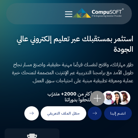
خطي
لى
لمحتوى
استثمر بمستقبلك عبر تعليم إلكتروني عالي
الجودة
طوّر مهاراتك، وافتح لنفسك فرصًا مهنية حقيقية، واصنع مسار نجاح
طويل الأمد مع برامجنا التدريبية عبر الإنترنت المصممة لتمنحك خبرة
عملية ومعرفة تطبيقية مبنية على احتياجات سوق العمل.
أكثر من
2000+
متدرّب
التحقوا بدوراتنا
انضم إلينا
حمّل الملف التعريفي