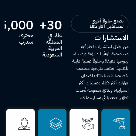
5,000
+
30
نصنع حلولاً أقوى
لمستقبل أكثر ذكاءً
عامًا في
محترف
الاستشارا ت
المملكة
متدرب
من خلال استشارات احترافية
العربية
متخصصة، نوفّر لك رؤية واضحة،
السعودية
وتوجها دقيقا،ً وحلولاً عملية قابلة
للتنفيذ. نعتمد منهجية مصممة
خصيصا لاحتياجاتك لضمان
قرارات أكثر ذكاءً، وعمليات أكثر
انسيابية، ونتائج ملموسة تُحدث
تطوُ ر حقيقيا في مسار عملك.