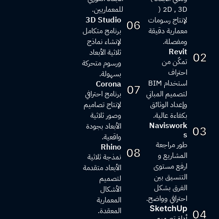
2D , 3D (
للمعماريين.
3D Studio
لإنتاج رسومات
06
معمارية دقيقة
برنامج متكامل
ومفصلة.
لإنشاء نماذج
Revit
ثلاثية الأبعاد
02
تمكّن من
ورسوم متحركة
احتراف
بسهولة.
استخدام BIM
Corona
07
لتصميم المباني
برنامج احترافي
وإعداد الوثائق
لإنتاج تصاميم
بكفاءة عالية.
وصور ثلاثية
Naviswork
الأبعاد بجودة
03
s
واقعية.
طور مراجعة
Rhino
08
المشاريع و
نمذجة ثلاثية
ارفع مستوى
الأبعاد متقدمة
التنسيق بين
لتصميم
الفرق بشكل
الأشكال
احترافي وواضح.
المعمارية
SketchUp
المعقدة.
04
أداة تصميم