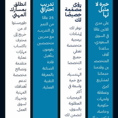
خبرة لا
رؤى
تدريب
انطلق
مثيل
مُصمّمة
احترافي
بمسارك
لها
خصيصًا
المهني
25 عامًا
لك
طورمستوا
على مدى
من التميز
نوفر لك
ك من
ثلاثين عامًا
في التدريب،
إرشادات
خريج إلى
في السوق
مع مدربين
برمجية
محترف
السعودي،
متخصصين
متخصصة
باكتساب
ساعدنا
يقومون
تغطي
مهارات
آلاف
بتأهيل
جميع
عملية
المتخصص
قادة
التخصصا
متقدمة
ين وقدمنا
الصناعة
ت
ونصائح
خدماتنا
الهندسية،
بالمعرفة
مخصصة
لمشاريع
مع خبرة
تدعم
التقنية
واسعة في
كبرى
أهدافك
العملية.
أكثر
المهنية
وعملاقة
البرمجيات
وتجهزك
ولجهات
المطلوبة
لسوق
حكومية
بالسوق،
العمل.
وخاصة،
لنضمن لك
لنكون جزءًا