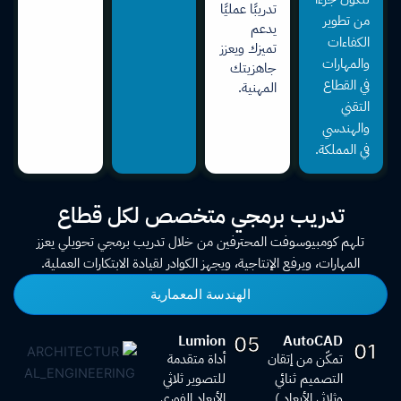
تدريبًا عمليًا
من تطوير
يدعم
الكفاءات
تميزك ويعزز
والمهارات
جاهزيتك
في القطاع
المهنية.
التقني
والهندسي
في المملكة.
تدريب برمجي متخصص لكل قطاع
تلهم كومبيوسوفت المحترفين من خلال تدريب برمجي تحويلي يعزز
المهارات، ويرفع الإنتاجية، ويجهز الكوادر لقيادة الابتكارات العملية.
الهندسة المعمارية
Lumion
AutoCAD
05
01
تمكّن من إتقان
أداة متقدمة
التصميم ثنائي
للتصوير ثلاثي
وثلاثي الأبعاد )
الأبعاد الفوري