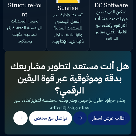
StructurePoi
DC Software
Sunrise
تمكين المهندسين
nt
تبسيط وإدارة سير
من تصميم منشآت
تحويل التحديات
العمل الهندسي
أكثر قوة وكفاءة مع
الهندسية المعقدة إلى
للمنشآت المدنية
الالتزام بأعلى معايير
تصاميم دقيقة
والإنشائية بحلول
السلامة.
ومبتكرة.
ذكية تزيد الإنتاجية.
هل أنت مستعد لتطوير مشاريعك
بدقة وموثوقية عبر قوة اليقين
الرقمي؟
يقدّم خبراؤنا حلول تراخيص ونشر ودعم مخصّصة لتعزيز كفاءة سير
عملك وزيادة إنتاجيتك.
اطلب عرض أسعار
تواصل مع مختص