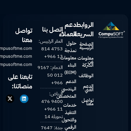
الروابط
دعم
إتصل بنا
تواصل
السريعة
العملاء
معنا
المقر الرئييس:
حلول
الصفحة
الرئيسية
4753 814
ompusoftme.com
نمذجة
13 966+
mpusoftme.com
معلومات
معلومات
عن
الشركة
البناء
ompusoftme.com
الدمام: 9167
(BIM)
012 50
تابعنا على
الوظائف
الدعم
966+
منصاتنا:
الدعم
الهندسي
الفني
T
L
الرياض:
المتخصص
w
i
تواصل
9400 476
i
n
معنا
خدمات
t
k
11 966+
t
e
التنفيذ
تحويلة 14
e
d
والتحول
r
i
-
n
الرقمي
جدة: 7647
X